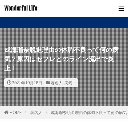
Wonderful Life
成海瑠奈脱退理由の体調不良って何の病
気？原因はセフレとのライン流出で炎
上！
2021年10月18日
著名人
,
病気
HOME
著名人
成海瑠奈脱退理由の体調不良って何の病気