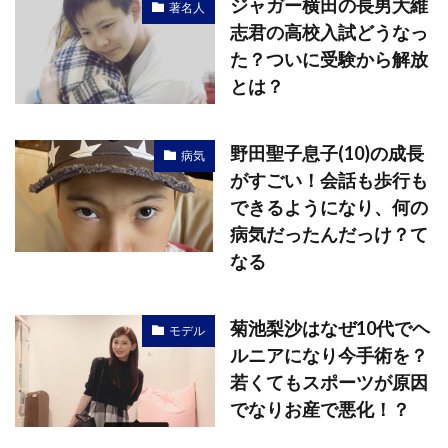
ジャガー横田の長男大維
著名人
志君の高校入試どうなっ
た？ついに受験から解放
とは？
野田聖子息子(10)の成長
病気
がすごい！会話も歩行も
できるようになり、何の
病気だったんだっけ？て
なる
菊池梨沙はなぜ10代でヘ
モデル
ルニアになり今手術を？
若くてもスポーツが原因
でなりお産で悪化！？