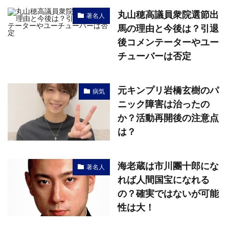
丸山穂高議員衆院選節出
著名人
馬の理由と今後は？引退
後コメンテーターやユー
チューバーは否定
元キンプリ岩橋玄樹のパ
病気
ニック障害は治ったの
か？活動再開後の注意点
は？
海老蔵は市川團十郎にな
著名人
れば人間国宝になれる
の？確実ではないが可能
性は大！