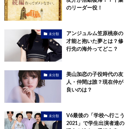
のリーダー役！
アンジュルム笠原桃奈の
未分類
才能と抱いた夢とは？修
行先の海外ってどこ？
美山加恋の子役時代の友
未分類
人・仲間は誰？現在仲が
良いのは？
V6最後の「学校へ行こう
未分類
2021」で学生出演者達の