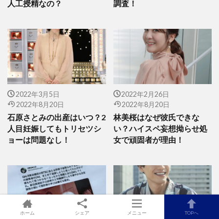
人工授精なの？
調査！
2022年3月5日
2022年2月26日
2022年8月20日
2022年8月20日
石原さとみの出産はいつ？2
林美桜はなぜ彼氏できな
人目妊娠してもトリセツシ
い？ハイスペ妄想拗らせ処
ョーは問題なし！
女で頑固者が理由！
ホーム
シェア
メニュー
TOPへ