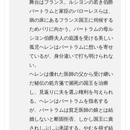
舞台はフランス。ルシヨンの若き伯爵
バートラムと家臣のパローレスらは、
病の床にあるフランス国王に伺候する
ためパリに向かう。バートラムの母ル
シヨン伯爵夫人の庇護を受ける美しい
孤児ヘレンはバートラムに想いを寄せ
ているが、身分違いで打ち明けられな
い。
ヘレンは優れた医師の父から受け継い
だ秘伝の処方箋で瀕死の国王を治療
し、見返りに夫を選ぶ権利を与えられ
る。ヘレンはバートラムを指名する
が、バートラムは貧乏医師の娘とは結
婚しないと断固拒否、しかし国王に責
されしぶしぶ承諾する。やむを得ず結