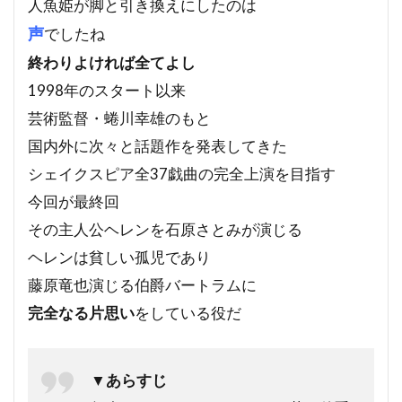
人魚姫が脚と引き換えにしたのは
声
でしたね
終わりよければ全てよし
1998年のスタート以来
芸術監督・蜷川幸雄のもと
国内外に次々と話題作を発表してきた
シェイクスピア全37戯曲の完全上演を目指す
今回が最終回
その主人公ヘレンを石原さとみが演じる
ヘレンは貧しい孤児であり
藤原竜也演じる伯爵バートラムに
完全なる片思い
をしている役だ
▼あらすじ