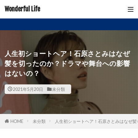
Wonderful Life
人生初ショートヘア！石原さとみはなぜ
髪を切ったのか？ドラマや舞台への影響
はないの？
2021年5月20日
未分類
HOME
未分類
人生初ショートヘア！石原さとみはなぜ髪