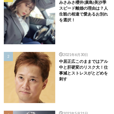
みさみさ櫻井(廣島)美沙季
スピード離婚の理由は？人
生観の相違で愛あるお別れ
を選択！
2021年6月30日
中居正広このままではアル
中と肝硬変のリスク大！仕
事減とストレスがとどめを
刺す
2022年5月21日