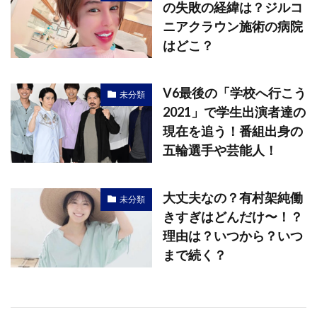
の失敗の経緯は？ジルコ
ニアクラウン施術の病院
はどこ？
V6最後の「学校へ行こう
未分類
2021」で学生出演者達の
現在を追う！番組出身の
五輪選手や芸能人！
大丈夫なの？有村架純働
未分類
きすぎはどんだけ〜！？
理由は？いつから？いつ
まで続く？