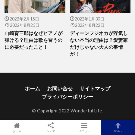
2022年2月15日
2022年1月30日
2022年8月23日
2022年8月22日
山崎育三郎はなぜピアノが
ディーンフジオカが浮気し
弾ける？理由は歌を習うの
ない本当の理由は？愛妻家
に必要だったこと！
だけじゃない大人の事情
が！
ホーム
お問い合せ
サイトマップ
プライバシーポリシー
© Copyright 2022 Wonderful Life.
ホーム
シェア
メニュー
TOPへ