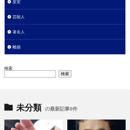
皇室
芸能人
著名人
離婚
検索
検索
未分類
の最新記事8件