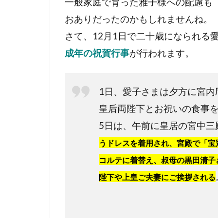
一般家庭で育った雅子様への配慮も
おありだったのかもしれませんね。
さて、12月1日で二十歳になられる
が行われます。
成年の祝賀行事
1日、愛子さまは夕方に宮内
皇后両陛下とお祝いの食事
5日は、午前に皇居の宮中三
うドレスを着用され、宮殿で「宝
コルテに着替え、叔母の黒田清子
陛下や上皇ご夫妻にご挨拶される