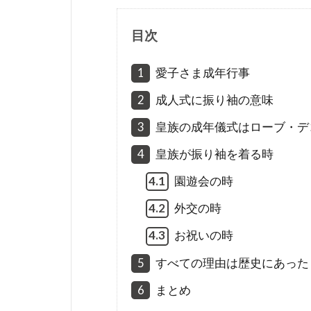
目次
1
愛子さま成年行事
2
成人式に振り袖の意味
3
皇族の成年儀式はローブ・デ
4
皇族が振り袖を着る時
4.1
園遊会の時
4.2
外交の時
4.3
お祝いの時
5
すべての理由は歴史にあった
6
まとめ