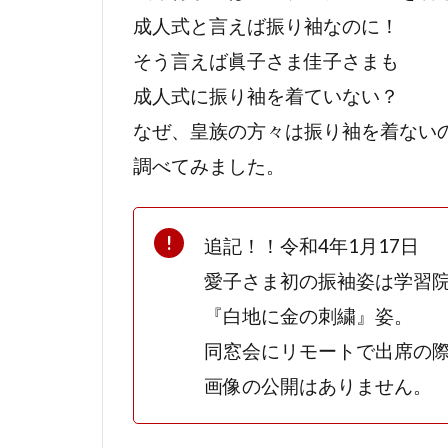
成人式と言えば振り袖なのに！
そう言えば眞子さま佳子さまも
成人式に振り袖を着ていない？
なぜ、皇族の方々は振り袖を着ない
調べてみました。
追記！！令和4年1月17日
愛子さま初の振袖姿は学習
『白地に金の刺繍』姿。
同窓会にリモートで出席の
画像の公開はありません。