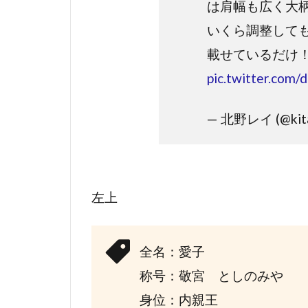
は肩幅も広く大
いくら調整して
載せているだけ
pic.twitter.com
— 北野レイ (@kita
左上
全名：愛子
称号：敬宮 としのみや
身位：内親王