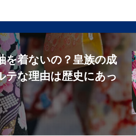
袖を着ないの？皇族の成
ルテな理由は歴史にあっ