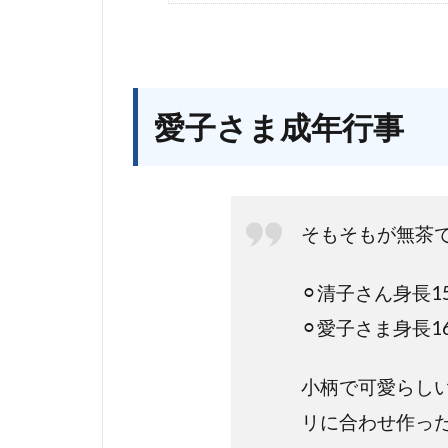
愛子さま成年行事
そもそもが無茶
⚪︎清子さん身長15
⚪︎愛子さま身長16
小柄で可愛らし
リに合わせ作っ