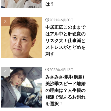
は？
2021年6月30日
中居正広このままで
はアル中と肝硬変の
リスク大！仕事減と
ストレスがとどめを
刺す
2022年4月12日
みさみさ櫻井(廣島)
美沙季スピード離婚
の理由は？人生観の
相違で愛あるお別れ
を選択！