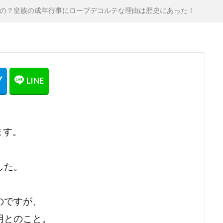
の？皇族の成年行事にローブデコルテな理由は歴史にあった！
ます。
した。
のですが、
用とのこと。