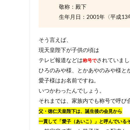
敬称：殿下
生年月日：2001年〈平成13
そう言えば、
現天皇陛下が子供の頃は
テレビ報道などは
されていまし
称号で
ひろのみや様、とかあやのみや様と
愛子様はお名前ですね。
いつかわったんでしょう。
それまでは、家族内でも称号で呼び
父・徳仁天皇陛下は、誕生後の会見から
一貫して「愛子（あいこ）」と呼んでいる