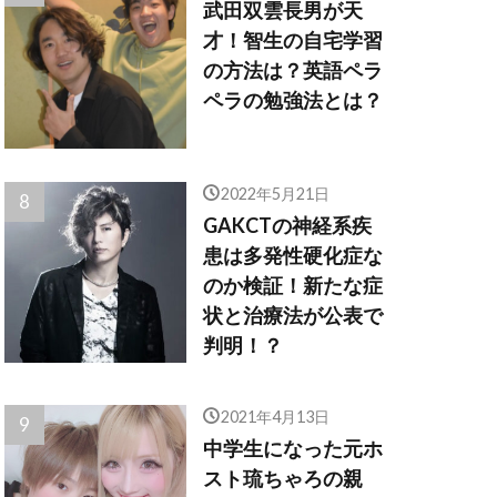
武田双雲長男が天
才！智生の自宅学習
の方法は？英語ペラ
ペラの勉強法とは？
2022年5月21日
GAKCTの神経系疾
患は多発性硬化症な
のか検証！新たな症
状と治療法が公表で
判明！？
2021年4月13日
中学生になった元ホ
スト琉ちゃろの親