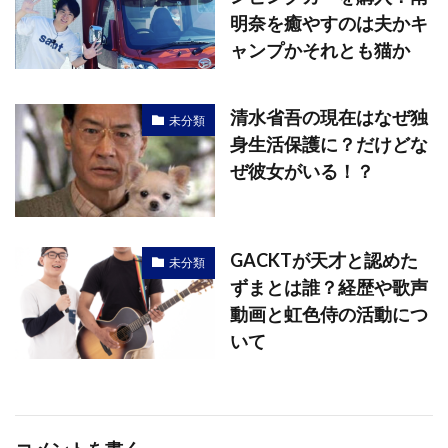
明奈を癒やすのは夫かキ
ャンプかそれとも猫か
清水省吾の現在はなぜ独
未分類
身生活保護に？だけどな
ぜ彼女がいる！？
GACKTが天才と認めた
未分類
ずまとは誰？経歴や歌声
動画と虹色侍の活動につ
いて