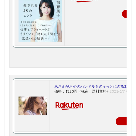
楽
あさえがお 心のハンドルをぎゅっとにぎる33の言葉 [
価格：1320円（税込、送料無料)
(2021/6/7時点)
楽天