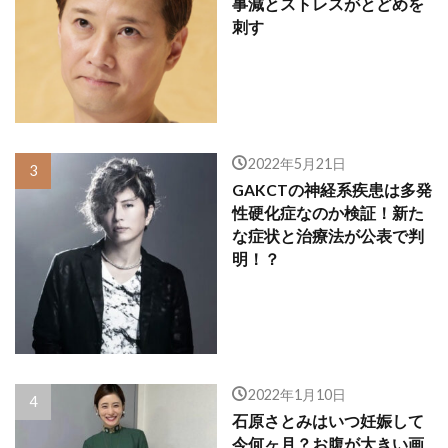
事減とストレスがとどめを
刺す
2022年5月21日
GAKCTの神経系疾患は多発
性硬化症なのか検証！新た
な症状と治療法が公表で判
明！？
2022年1月10日
石原さとみはいつ妊娠して
今何ヶ月？お腹が大きい画