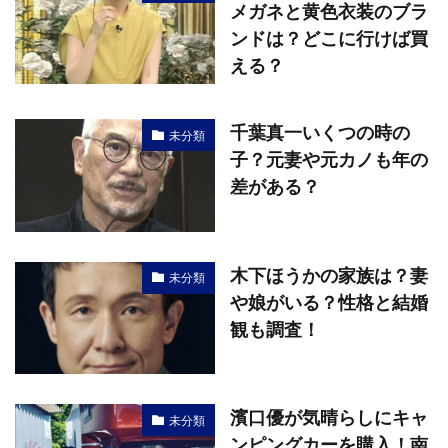
メガネと黄色衣装のブラ
ンドは？どこに行けば買
える？
千葉真一いくつの時の
未分類
子？元妻や元カノも年の
差がある？
木下ほうかの家族は？妻
未分類
や娘がいる？性格と結婚
観も調査！
濱口優が気晴らしにキャ
未分類
ンピングカーを購入！南