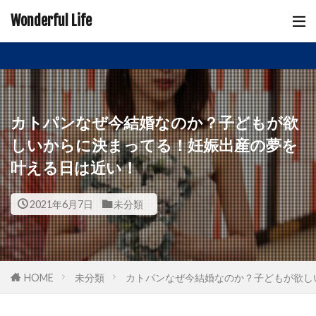
Wonderful Life
カトパンなぜ今結婚なのか？子どもが欲
しいからに決まってる！妊娠出産の夢を
叶える日は近い！
2021年6月7日
未分類
HOME
未分類
カトパンなぜ今結婚なのか？子どもが欲し