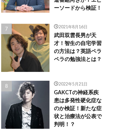
ーソードから検証！
2021年8月16日
武田双雲長男が天
才！智生の自宅学習
の方法は？英語ペラ
ペラの勉強法とは？
2022年5月21日
GAKCTの神経系疾
患は多発性硬化症な
のか検証！新たな症
状と治療法が公表で
判明！？