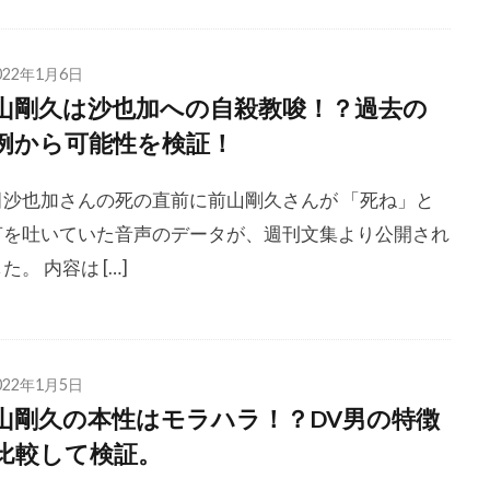
022年1月6日
山剛久は沙也加への自殺教唆！？過去の
例から可能性を検証！
田沙也加さんの死の直前に前山剛久さんが 「死ね」と
言を吐いていた音声のデータが、週刊文集より公開され
た。 内容は […]
022年1月5日
山剛久の本性はモラハラ！？DV男の特徴
比較して検証。