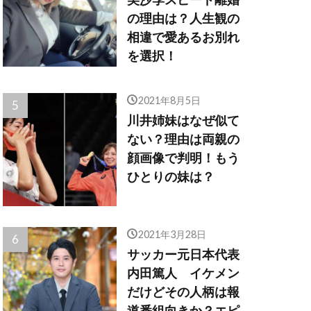
の理由は？人生観の
相違で愛あるお別れ
を選択！
2021年8月5日
川井姉妹はなぜ似て
ない？理由は両親の
顔画像で判明！もう
ひとりの妹は？
2021年3月28日
サッカー元日本代表
内田篤人 イケメン
だけどその人柄は報
道番組向きか？エピ