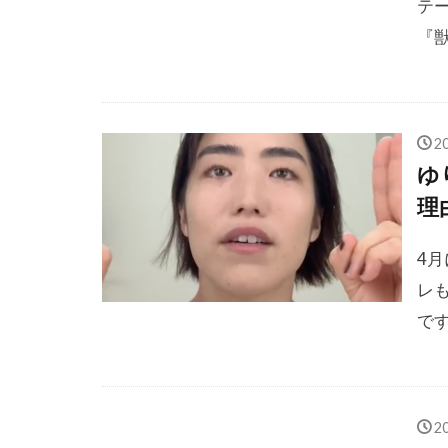
テ
『獣
2
ゆ
理
4月
レ
です
2