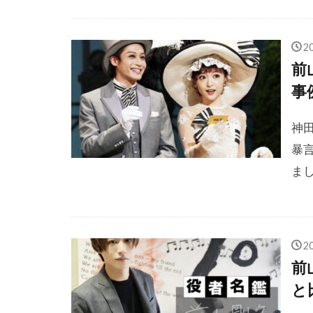
2
前
事
神
暴
まし
2
前
と