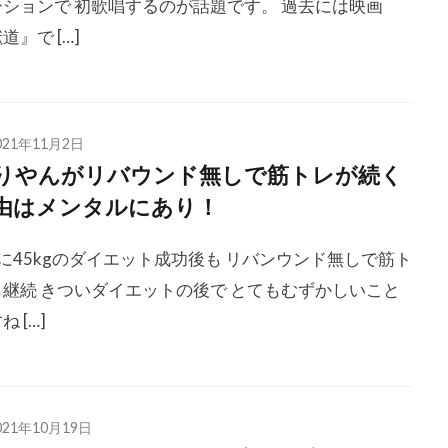
ーションで 初歌唱するのが話題です。 過去には映画
道』で […]
021年11月2日
りやんがリバウンド無しで筋トレが続く
由はメンタルにあり！
に45kgのダイエット成功後も リバンウンド無しで筋ト
も継続 きついダイエットの後で とてもむずかしいこと
ね […]
021年10月19日