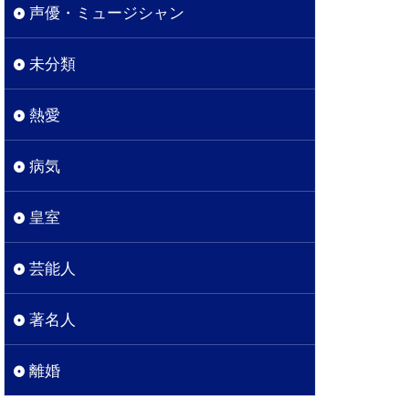
声優・ミュージシャン
未分類
熱愛
病気
皇室
芸能人
著名人
離婚