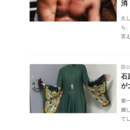
消
久
ら
言え
2
石
が
第
婚
てし