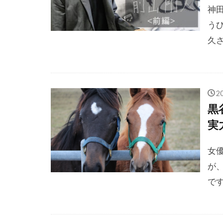
神
う
久さ
2
黒
実
女
が、
です