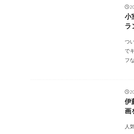
2
小
ラ
つ
で
フな
2
伊
画
人気