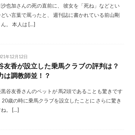
田沙也加さんの死の直前に、 彼女を「死ね」などとい
ひどい言葉で罵ったと、 週刊誌に書かれている前山剛
ん。 本人は […]
021年12月12日
谷友香が設立した乗馬クラブの評判は？
力は調教師並！？
優黒谷友香さんのペットが 馬2頭であることも驚きです
 20歳の時に乗馬クラブを設立したことに さらに驚き
ね。 […]